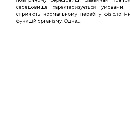
повітряному середовищі. Зазвичай повітр
середовище характеризується умовами,
сприяють нормальному перебігу фізіологіч
функцій організму. Одна.....