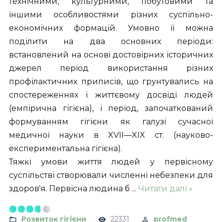
технічними, культурними, побутовими та
іншими особливостями різних суспільно-
економічних формацій. Умовно її можна
поділити на два основних періоди:
встановлений на основі достовірних історичних
джерел період використання різних
профілактичних приписів, що грунтувались на
спостереженнях і життєвому досвіді людей
(емпірична гігієна), і період, започаткований
формуванням гігієни як галузі сучасної
медичної науки в XVII—XIX ст. (науково-
експериментальна гігієна).
Тяжкі умови життя людей у первісному
суспільстві створювали численні небезпеки для
здоров'я. Первісна людина б
...
Читати далі »
Розвиток гігієни
22331
profmed