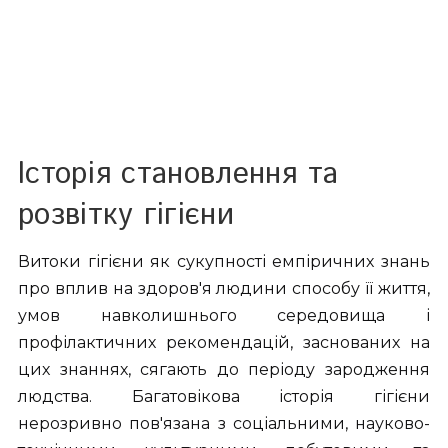
Історія становлення та
розвітку гігієни
Витоки гігієни як сукупності емпіричних знань
про вплив на здоров'я людини способу її життя,
умов навколишнього середовища і
профілактичних рекомендацій, заснованих на
цих знаннях, сягають до періоду зародження
людства. Багатовікова історія гігієни
нерозривно пов'язана з соціальними, науково-