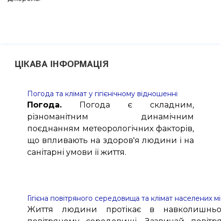
ЦІКАВА ІНФОРМАЦІЯ
Погода та клімат у гігієнічному відношенні
Погода.
Погода є складним,
різноманітним динамічним
поєднанням метеорологічних факторів,
що впливають на здоров'я людини і на
санітарні умови її життя.
Гігієна повітряного середовища та клімат населених м
Життя людини протікає в навколишнь