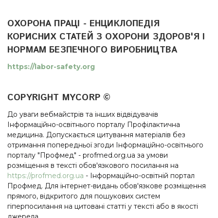
ОХОРОНА ПРАЦІ - ЕНЦИКЛОПЕДІЯ
КОРИСНИХ СТАТЕЙ З ОХОРОНИ ЗДОРОВ'Я І
НОРМАМ БЕЗПЕЧНОГО ВИРОБНИЦТВА
https://labor-safety.org
COPYRIGHT MYCORP ©
До уваги вебмайстрів та інших відвідувачів
Інформаційно-освітнього порталу Профілактична
медицина. Допускається цитування матеріалів без
отримання попередньої згоди Інформаційно-освітнього
порталу "Профмед" - profmed.org.ua за умови
розміщення в тексті обов'язкового посилання на
https://profmed.org.ua
- Інформаційно-освітній портал
Профмед. Для інтернет-видань обов'язкове розміщення
прямого, відкритого для пошукових систем
гіперпосилання на цитовані статті у тексті або в якості
джерела.