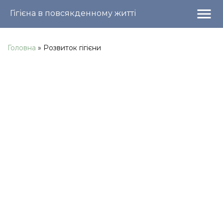
menu
Гігієна в повсякденному житті
Головна
»
Розвиток гігієни