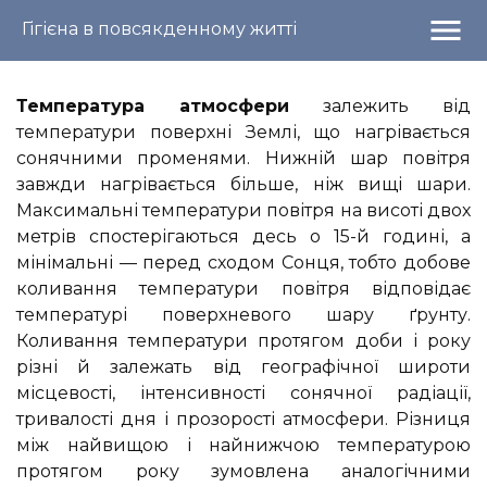
menu
Гігієна в повсякденному житті
Температура атмосфери
залежить від
температури поверхні Землі, що нагрівається
сонячними променями. Нижній шар повітря
завжди нагрівається більше, ніж вищі шари.
Максимальні температури повітря на висоті двох
метрів спостерігаються десь о 15-й годині, а
мінімальні — перед сходом Сонця, тобто добове
коливання температури повітря відповідає
температурі поверхневого шару ґрунту.
Коливання температури протягом доби і року
різні й залежать від географічної широти
місцевості, інтенсивності сонячної радіації,
тривалості дня і прозорості атмосфери. Різниця
між найвищою і найнижчою температурою
протягом року зумовлена аналогічними