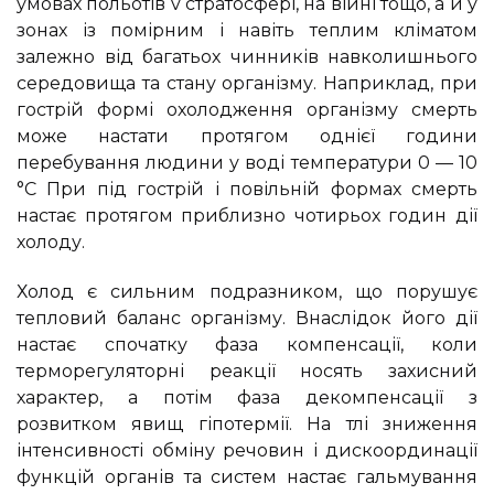
умовах польотів v стратосфері, на війні тощо, а й у
зонах із помірним і навіть теплим кліматом
залежно від багатьох чинників навколишнього
середовища та стану організму. Наприклад, при
гострій формі охолодження організму смерть
може настати протягом однієї години
перебування людини у воді температури 0 — 10
°С При під гострій і повільній формах смерть
настає протягом приблизно чотирьох годин дії
холоду.
Холод є сильним подразником, що порушує
тепловий баланс організму. Внаслідок його дії
настає спочатку фаза компенсації, коли
терморегуляторні реакції носять захисний
характер, а потім фаза декомпенсації з
розвитком явищ гіпотермії. На тлі зниження
інтенсивності обміну речовин і дискоординації
функцій органів та систем настає гальмування