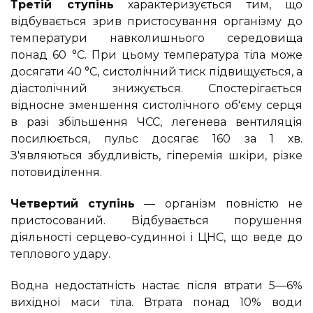
Третій ступінь
характеризується тим, що
відбувається зрив пристосування організму до
температури навколишнього середовища
понад 60 °С. При цьому температура тіла може
досягати 40 °С, систолічний тиск підвищується, а
діастолічний знижується. Спостерігається
відносне зменшення систолічного об'єму серця
в разі збільшення ЧСС, легенева вентиляція
посилюється, пульс досягає 160 за 1 хв.
З'являються збудливість, гіперемія шкіри, різке
потовиділення.
Четвертий ступінь
— організм повністю не
пристосований. Відбувається порушення
діяльності серцево-судинної і ЦНС, що веде до
теплового удару.
Водна недостатність настає після втрати 5—6%
вихідної маси тіла. Втрата понад 10% води