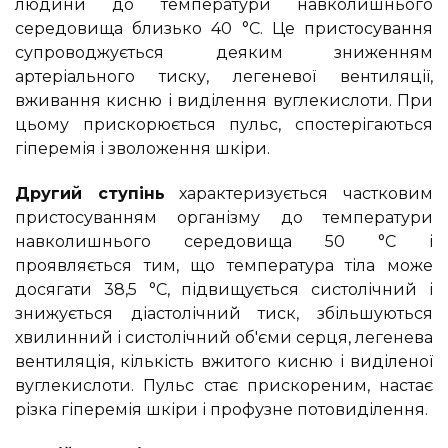
людини до температури навколишнього
середовища близько 40 °С. Це пристосування
супроводжується деяким зниженням
артеріального тиску, легеневої вентиляції,
вживання кисню і виділення вуглекислоти. При
цьому прискорюється пульс, спостерігаються
гіперемія і зволоження шкіри.
Другий ступінь
характеризується частковим
пристосуванням організму до температури
навколишнього середовища 50 °С і
проявляється тим, що температура тіла може
досягати 38,5 °С, підвищується систолічний і
знижується діастолічний тиск, збільшуються
хвилинний і систолічний об'єми серця, легенева
вентиляція, кількість вжитого кисню і виділеної
вуглекислоти. Пульс стає прискореним, настає
різка гіперемія шкіри і профузне потовиділення.