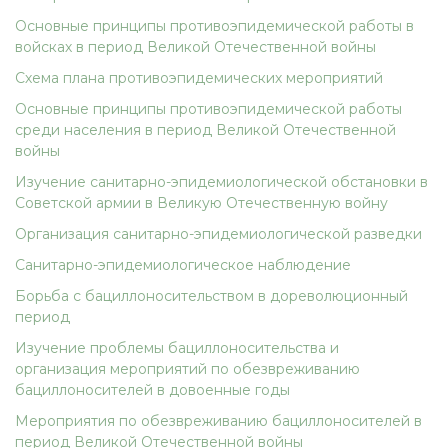
Основные принципы противоэпидемической работы в
войсках в период Великой Отечественной войны
Схема плана противоэпидемических мероприятий
Основные принципы противоэпидемической работы
среди населения в период Великой Отечественной
войны
Изучение санитарно-эпидемиологической обстановки в
Советской армии в Великую Отечественную войну
Организация санитарно-эпидемиологической разведки
Санитарно-эпидемиологическое наблюдение
Борьба с бациллоносительством в дореволюционный
период
Изучение проблемы бациллоносительства и
организация мероприятий по обезвреживанию
бациллоносителей в довоенные годы
Мероприятия по обезвреживанию бациллоносителей в
период Великой Отечественной войны