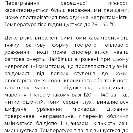
Перегрівання середньої тяжкості
характеризується більш вираженими явищами,
може спостерігатися періодична непритомність.
Температура тіла підвищується до 39—40 °С.
Дуже різко виражені симптоми характеризують
тяжку раптову форму гострого теплового
ураження. Іноді може спостерігатися навіть
раптова смерть. Найбільш виражені при цьому
неврологічні симптоми, що проявляються у зміні
свідомості від легких ступенів до коми.
Спостерігаються корчі клонічного або тонічного
характеру, часто — збудження, галюцинації,
марення. Пульс у такому разі 120 — 140 за 1 хв,
ниткоподібний, тони серця глухі, виявляється
дифузне ураження міокарда, дихання
поверхневе, неправильне, гіперемія обличчя
змінюється блідістю і ціанозом, кількість сечі
зменшується. Температура тіла підвищується до