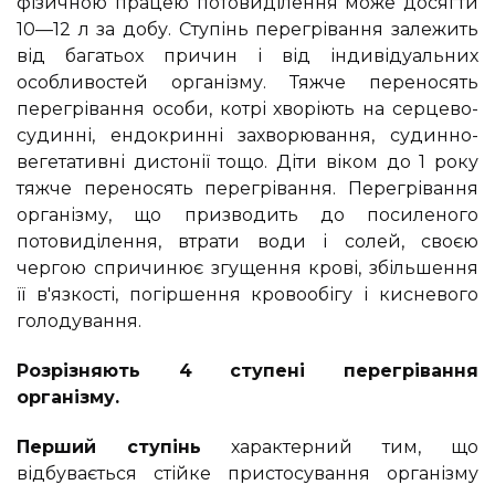
фізичною працею потовиділення може досягти
10—12 л за добу. Ступінь перегрівання залежить
від багатьох причин і від індивідуальних
особливостей організму. Тяжче переносять
перегрівання особи, котрі хворіють на серцево-
судинні, ендокринні захворювання, судинно-
вегетативні дистонії тощо. Діти віком до 1 року
тяжче переносять перегрівання. Перегрівання
організму, що призводить до посиленого
потовиділення, втрати води і солей, своєю
чергою спричинює згущення крові, збільшення
її в'язкості, погіршення кровообігу і кисневого
голодування.
Розрізняють 4 ступені перегрівання
організму.
Перший ступінь
характерний тим, що
відбувається стійке пристосування організму