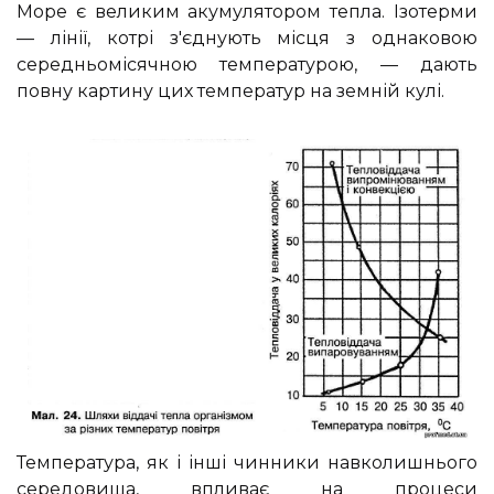
Море є великим акумулятором тепла. Ізотерми
— лінії, котрі з'єднують місця з однаковою
середньомісячною температурою, — дають
повну картину цих температур на земній кулі.
Температура, як і інші чинники навколишнього
середовища, впливає на процеси