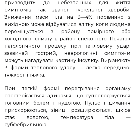
призводить до небезпечних для життя
симптомів так званої пустельної хвороби.
Зниження маси тіла на 3—4% порівняно з
вихідною може відбуватися влітку, коли людина
переміщується з району помірного або
холодного клімату в район спекотното. Початок
патологічного процесу при тепловому ударі
зазвичай гострий, неврологічні симптоми
можуть нагадувати картину інсульту. Вирізняють
3 форми теплового удару — легка, середньої
тяжкості і тяжка.
При легкій формі перегрівання організму
спостерігається адинамія, що супроводжується
головним болем і нудотою. Пульс і дихання
прискорюються, зіниці розширюються, шкіра
стає вологою, температура тіла —
субфебрильною.