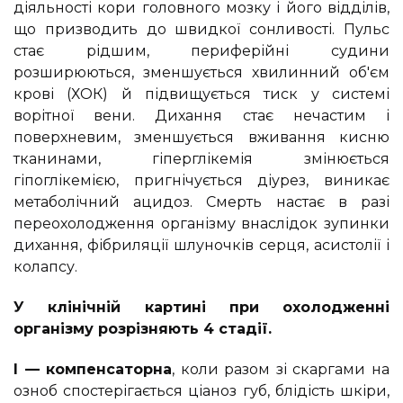
діяльності кори головного мозку і його відділів,
що призводить до швидкої сонливості. Пульс
стає рідшим, периферійні судини
розширюються, зменшується хвилинний об'єм
крові (ХОК) й підвищується тиск у системі
ворітної вени. Дихання стає нечастим і
поверхневим, зменшується вживання кисню
тканинами, гіперглікемія змінюється
гіпоглікемією, пригнічується діурез, виникає
метаболічний ацидоз. Смерть настає в разі
переохолодження організму внаслідок зупинки
дихання, фібриляції шлуночків серця, асистолії і
колапсу.
У клінічній картині при охолодженні
організму розрізняють 4 стадії.
I — компенсаторна
, коли разом зі скаргами на
озноб спостерігається ціаноз губ, блідість шкіри,