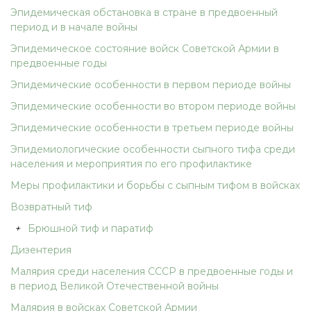
Эпидемическая обстановка в стране в предвоенный
период и в начале войны
Эпидемическое состояние войск Советской Армии в
предвоенные годы
Эпидемические особенности в первом периоде войны
Эпидемические особенности во втором периоде войны
Эпидемические особенности в третьем периоде войны
Эпидемиологические особенности сыпного тифа среди
населения и мероприятия по его профилактике
Меры профилактики и борьбы с сыпным тифом в войсках
Возвратный тиф
+
Брюшной тиф и паратиф
Дизентерия
Малярия среди населения СССР в предвоенные годы и
в период Великой Отечественной войны
Малярия в войсках Советской Армии