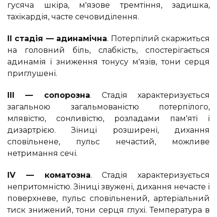
гусяча шкіра, м'язове тремтіння, задишка,
тахікардія, часте сечовиділення.
II стадія — адинамічна
. Потерпілий скаржиться
на головний біль, слабкість, спостерігається
адинамія і зниження тонусу м'язів, тони серця
приглушені.
III — сопорозна
. Стадія характеризується
загальною загальмованістю потерпілого,
млявістю, сонливістю, розладами пам'яті і
дизартрією. Зіниці розширені, дихання
сповільнене, пульс нечастий, можливе
нетримання сечі.
IV — коматозна
. Стадія характеризується
непритомністю. Зіниці звужені, дихання нечасте і
поверхневе, пульс сповільнений, артеріальний
тиск знижений, тони серця глухі. Температура в