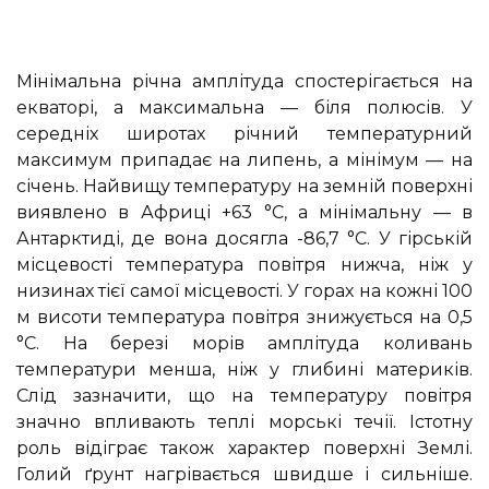
Мінімальна річна амплітуда спостерігається на
екваторі, а максимальна — біля полюсів. У
середніх широтах річний температурний
максимум припадає на липень, а мінімум — на
січень. Найвищу температуру на земній поверхні
виявлено в Африці +63 °С, а мінімальну — в
Антарктиді, де вона досягла -86,7 °С. У гірській
місцевості температура повітря нижча, ніж у
низинах тієї самої місцевості. У горах на кожні 100
м висоти температура повітря знижується на 0,5
°С. На березі морів амплітуда коливань
температури менша, ніж у глибині материків.
Слід зазначити, що на температуру повітря
значно впливають теплі морські течії. Істотну
роль відіграє також характер поверхні Землі.
Голий ґрунт нагрівається швидше і сильніше.