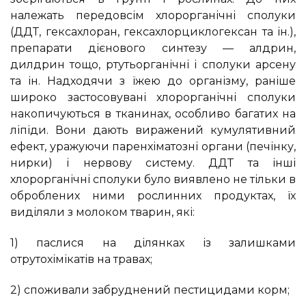
належать передовсім хлорорганічні сполуки
(ДДТ, гексахлоран, гексахлорциклогексан та ін.),
препарати дієнового синтезу — алдрин,
дилдрин тощо, ртутьорганічні і сполуки арсену
та ін. Надходячи з їжею до організму, раніше
широко застосовувані хлорорганічні сполуки
накопичуються в тканинах, особливо багатих на
ліпіди. Вони дають виражений кумулятивний
ефект, уражуючи паренхіматозні органи (печінку,
нирки) і нервову систему. ДДТ та інші
хлорорганічні сполуки було виявлено не тільки в
оброблених ними рослинних продуктах, їх
виділяли з молоком тварин, які:
1) паслися на ділянках із залишками
отрутохімікатів на травах;
2) споживали забруднений пестицидами корм;