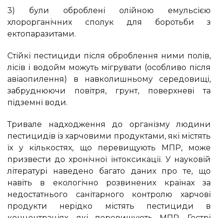
3) були оброблені олійною емульсією
хлорорганічних сполук для боротьби з
ектопаразитами.
Стійкі пестициди після оброблення ними полів,
лісів і водойм можуть мігрувати (особливо після
авіаопилення) в навколишньому середовищі,
забруднюючи повітря, грунт, поверхневі та
підземні води.
Тривале надходження до організму людини
пестицидів із харчовими продуктами, які містять
їх у кількостях, що перевищують МПР, може
призвести до хронічної інтоксикації. У науковій
літературі наведено багато даних про те, що
навіть в екологічно розвинених країнах за
недостатнього санітарного контролю харчові
продукти нерідко містять пестициди в
концентраціях, які перевищують МПР. Гострі