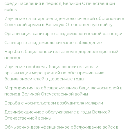
среди населения в период Великой Отечественной
войны
Изучение санитарно-эпидемиологической обстановки в
Советской армии в Великую Отечественную войну
Организация санитарно-эпидемиологической разведки
Санитарно-эпидемиологическое наблюдение
Борьба с бациллоносительством в дореволюционный
период
Изучение проблемы бациллоносительства и
организация мероприятий по обезвреживанию
бациллоносителей в довоенные годы
Мероприятия по обезвреживанию бациллоносителей в
период Великой Отечественной войны
Борьба с носительством возбудителя малярии
Дезинфекционное обслуживание в годы Великой
Отечественной войны
Обмывочно-дезинфекционное обслуживание войск в