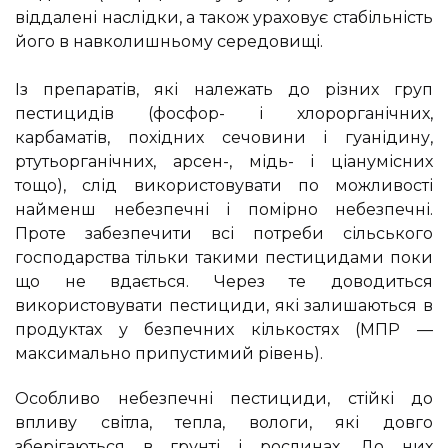
віддалені наслідки, а також ураховує стабільність
його в навколишньому середовищі.
Із препаратів, які належать до різних груп
пестицидів (фосфор- і хлорорганічних,
карбаматів, похідних сечовини і гуанідину,
ртутьорганічних, арсен-, мідь- і ціанумісних
тощо), слід використовувати по можливості
найменш небезпечні і помірно небезпечні.
Проте забезпечити всі потреби сільського
господарства тільки такими пестицидами поки
що не вдається. Через те доводиться
використовувати пестициди, які залишаються в
продуктах у безпечних кількостях (МПР —
максимально припустимий рівень).
Особливо небезпечні пестициди, стійкі до
впливу світла, тепла, вологи, які довго
зберігаються в грунті і рослинах. До них