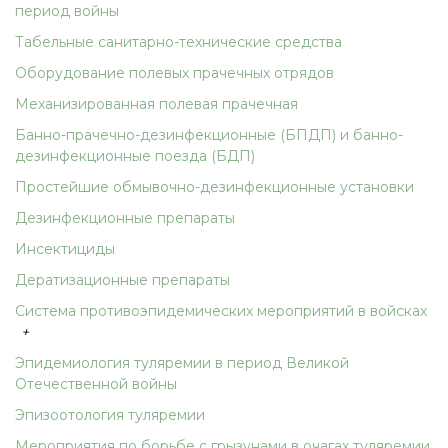
период войны
Табельные санитарно-технические средства
Оборудование полевых прачечных отрядов
Механизированная полевая прачечная
Банно-прачечно-дезинфекционные (БПДП) и банно-
дезинфекционные поезда (БДП)
Простейшие обмывочно-дезинфекционные установки
Дезинфекционные препараты
Инсектициды
Дератизационные препараты
Система противоэпидемических мероприятий в войсках
+
Эпидемиология туляремии в период Великой
Отечественной войны
Эпизоотология туляремии
Мероприятия по борьбе с грызунами в очагах туляремии