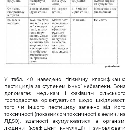
У табл. 40 наведено гігієнічну класифікацію
пестицидів за ступенем їхньої небезпеки. Вона
допомагає медикам і фахівцям сільського
господарства орієнтуватися щодо шкідливості
того чи іншого пестициду залежно від його
токсичності (показником токсичності є величина
ЛД50), здатності акумулюватися в організмі
людини (коефіцієнт кумуляції) і зумовлювати