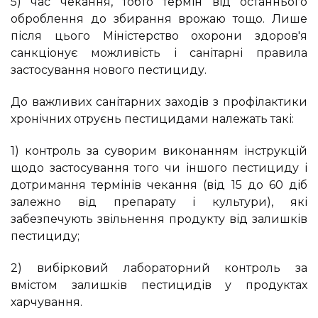
5) час чекання, тобто термін від останнього
оброблення до збирання врожаю тощо. Лише
після цього Міністерство охорони здоров'я
санкціонує можливість і санітарні правила
застосування нового пестициду.
До важливих санітарних заходів з профілактики
хронічних отруєнь пестицидами належать такі:
1) контроль за суворим виконанням інструкцій
щодо застосування того чи іншого пестициду і
дотримання термінів чекання (від 15 до 60 діб
залежно від препарату і культури), які
забезпечують звільнення продукту від залишків
пестициду;
2) вибірковий лабораторний контроль за
вмістом залишків пестицидів у продуктах
харчування.