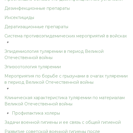
Дезинфекционные препараты
Инсектициды
Дератизационные препараты
Система противоэпидемических мероприятий в войсках
+
Эпидемиология туляремии в период Великой
Отечественной войны
Эпизоотология туляремии
Мероприятия по борьбе с грызунами в очагах туляремии
в период Великой Отечественной войны
+
Клиническая характеристика туляремии по материалам
Великой Отечественной войны
+
Профилактика холеры
Задачи военной гигиены и ее связь с общей гигиеной
Развитие советской военной гигиены после