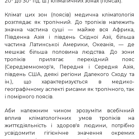
20° до 30° пд. ш.) кліматичних зонах (поясах).
Клімат цих зон (поясів) медична кліматологія
розглядає як тропічний. До тропіків належить
значна частина суші — майже вся Африка,
Південна Азія і південь Східної Азії, більша
частина Латинської Америки, Океанія, — де
мешкає більша половина людства. До зони
тропіків прилягає перехідний пояс
(Середземномор'я, Передня і Середня Азія,
південь США, деякі регіони Далекого Сходу та
ін.), що характеризується в медико-
географічному аспекті рисами як тропічного, так
і помірного поясів.
Аби належним чином зрозуміти всебічний
вплив кліматологічних умов тропіків на
життєдіяльність і здоров'я людини, потрібно
усвідомити гігієнічне значення окремих