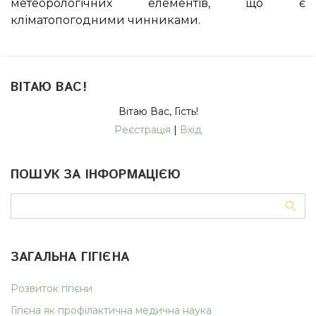
метеорологічних елементів, що є
кліматопогодними чинниками.
ВІТАЮ ВАС
!
Вітаю Вас
,
Гість
!
Реєстрація
|
Вхід
ПОШУК ЗА ІНФОРМАЦІЄЮ
ЗАГАЛЬНА ГІГІЄНА
Розвиток гігієни
Гігієна як профілактична медична наука