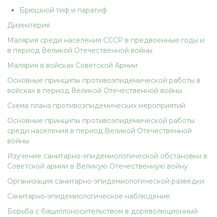
+
Брюшной тиф и паратиф
Дизентерия
Малярия среди населения СССР в предвоенные годы и
в период Великой Отечественной войны
Малярия в войсках Советской Армии
Основные принципы противоэпидемической работы в
войсках в период Великой Отечественной войны
Схема плана противоэпидемических мероприятий
Основные принципы противоэпидемической работы
среди населения в период Великой Отечественной
войны
Изучение санитарно-эпидемиологической обстановки в
Советской армии в Великую Отечественную войну
Организация санитарно-эпидемиологической разведки
Санитарно-эпидемиологическое наблюдение
Борьба с бациллоносительством в дореволюционный