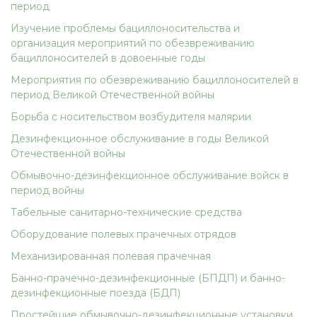
период
Изучение проблемы бациллоносительства и
организация мероприятий по обезвреживанию
бациллоносителей в довоенные годы
Мероприятия по обезвреживанию бациллоносителей в
период Великой Отечественной войны
Борьба с носительством возбудителя малярии
Дезинфекционное обслуживание в годы Великой
Отечественной войны
Обмывочно-дезинфекционное обслуживание войск в
период войны
Табельные санитарно-технические средства
Оборудование полевых прачечных отрядов
Механизированная полевая прачечная
Банно-прачечно-дезинфекционные (БПДП) и банно-
дезинфекционные поезда (БДП)
Простейшие обмывочно-дезинфекционные установки