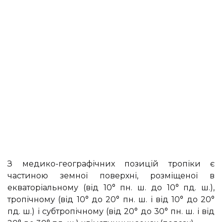
З медико-географічних позицій тропіки є
частиною земної поверхні, розміщеної в
екваторіальному (від 10° пн. ш. до 10° пд. ш.),
тропічному (від 10° до 20° пн. ш. і від 10° до 20°
пд. ш.) і субтропічному (від 20° до 30° пн. ш. і від