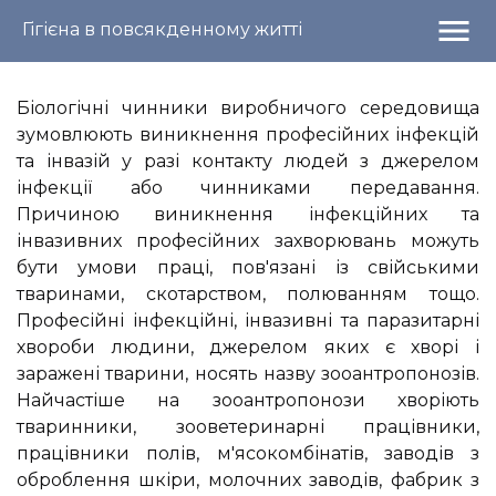
menu
Гігієна в повсякденному житті
Біологічні чинники виробничого середовища
зумовлюють виникнення професійних інфекцій
та інвазій у разі контакту людей з джерелом
інфекції або чинниками передавання.
Причиною виникнення інфекційних та
інвазивних професійних захворювань можуть
бути умови праці, пов'язані із свійськими
тваринами, скотарством, полюванням тощо.
Професійні інфекційні, інвазивні та паразитарні
хвороби людини, джерелом яких є хворі і
заражені тварини, носять назву зооантропонозів.
Найчастіше на зооантропонози хворіють
тваринники, зооветеринарні працівники,
працівники полів, м'ясокомбінатів, заводів з
оброблення шкіри, молочних заводів, фабрик з