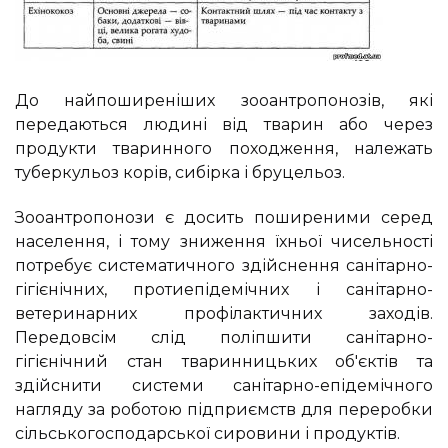
До найпоширеніших зооантропонозів, які
передаються людині від тварин або через
продукти тваринного походження, належать
туберкульоз корів, сибірка і бруцельоз.
Зооантропонози є досить поширеними серед
населення, і тому зниження їхньої чисельності
потребує систематичного здійснення санітарно-
гігієнічних, протиепідемічних і санітарно-
ветеринарних профілактичних заходів.
Передовсім слід поліпшити санітарно-
гігієнічний стан тваринницьких об'єктів та
здійснити системи санітарно-епідемічного
нагляду за роботою підприємств для переробки
сільськогосподарської сировини і продуктів.