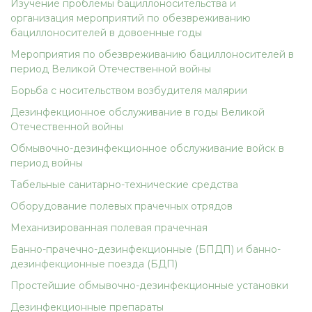
Изучение проблемы бациллоносительства и
организация мероприятий по обезвреживанию
бациллоносителей в довоенные годы
Мероприятия по обезвреживанию бациллоносителей в
период Великой Отечественной войны
Борьба с носительством возбудителя малярии
Дезинфекционное обслуживание в годы Великой
Отечественной войны
Обмывочно-дезинфекционное обслуживание войск в
период войны
Табельные санитарно-технические средства
Оборудование полевых прачечных отрядов
Механизированная полевая прачечная
Банно-прачечно-дезинфекционные (БПДП) и банно-
дезинфекционные поезда (БДП)
Простейшие обмывочно-дезинфекционные установки
Дезинфекционные препараты