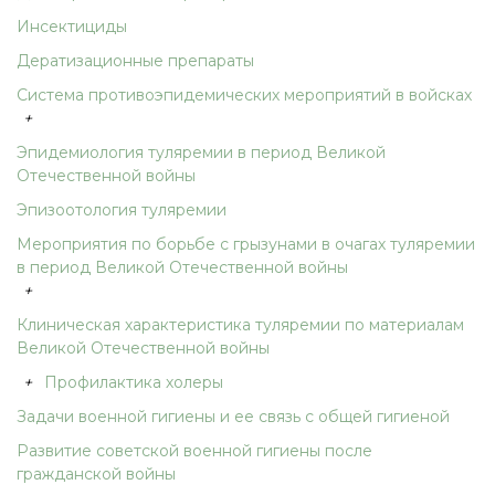
Инсектициды
Дератизационные препараты
Система противоэпидемических мероприятий в войсках
+
Эпидемиология туляремии в период Великой
Отечественной войны
Эпизоотология туляремии
Мероприятия по борьбе с грызунами в очагах туляремии
в период Великой Отечественной войны
+
Клиническая характеристика туляремии по материалам
Великой Отечественной войны
+
Профилактика холеры
Задачи военной гигиены и ее связь с общей гигиеной
Развитие советской военной гигиены после
гражданской войны