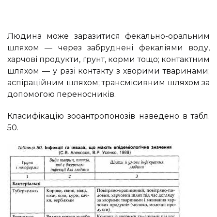
Людина може заразитися фекально-оральним
шляхом — через забруднені фекаліями воду,
харчові продукти, ґрунт, корми тощо; контактним
шляхом — у разі контакту з хворими тваринами;
аспіраційним шляхом; трансмісивним шляхом за
допомогою переносників.
Класифікацію зооантропонозів наведено в табл.
50.