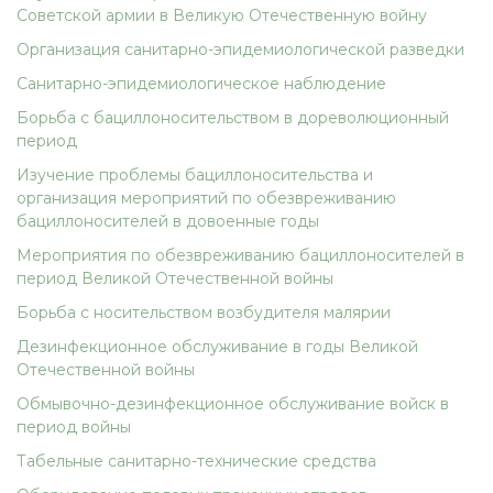
Советской армии в Великую Отечественную войну
Организация санитарно-эпидемиологической разведки
Санитарно-эпидемиологическое наблюдение
Борьба с бациллоносительством в дореволюционный
период
Изучение проблемы бациллоносительства и
организация мероприятий по обезвреживанию
бациллоносителей в довоенные годы
Мероприятия по обезвреживанию бациллоносителей в
период Великой Отечественной войны
Борьба с носительством возбудителя малярии
Дезинфекционное обслуживание в годы Великой
Отечественной войны
Обмывочно-дезинфекционное обслуживание войск в
период войны
Табельные санитарно-технические средства