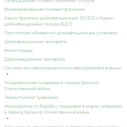
Оборудование полевых прачечных отрядов
Механизированная полевая прачечная
Банно-прачечно-дезинфекционные (БПДП) и банно-
дезинфекционные поезда (БДП)
Простейшие обмывочно-дезинфекционные установки
Дезинфекционные препараты
Инсектициды
Дератизационные препараты
Система противоэпидемических мероприятий в войсках
+
Эпидемиология туляремии в период Великой
Отечественной войны
Эпизоотология туляремии
Мероприятия по борьбе с грызунами в очагах туляремии
в период Великой Отечественной войны
+