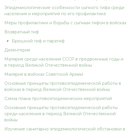
Эпидемиологические особенности сыпного тифа среди
населения и мероприятия по его профилактике
Меры профилактики и борьбы с сыпным тифом в войсках
Возвратный тиф
+
Брюшной тиф и паратиф
Дизентерия
Малярия среди населения СССР в предвоенные годы и
в период Великой Отечественной войны
Малярия в войсках Советской Армии
Основные принципы противоэпидемической работы в
войсках в период Великой Отечественной войны
Схема плана противоэпидемических мероприятий
Основные принципы противоэпидемической работы
среди населения в период Великой Отечественной
войны
Изучение санитарно-эпидемиологической обстановки в