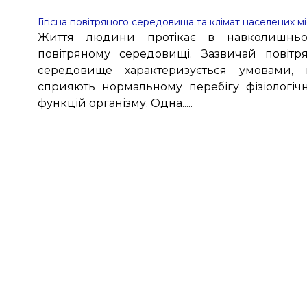
Гігієна повітряного середовища та клімат населених м
Життя людини протікає в навколишнь
повітряному середовищі. Зазвичай повітр
середовище характеризується умовами,
сприяють нормальному перебігу фізіологіч
функцій організму. Одна.....