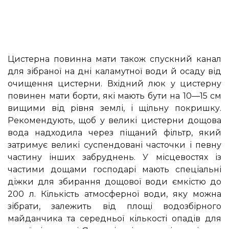
Цистерна повинна мати також спускний канал
для зібраної на дні каламутної води й осаду від
очищення цистерни. Вхідний люк у цистерну
повинен мати борти, які мають бути на 10—15 см
вищими від рівня землі, і щільну покришку.
Рекомендують, щоб у великі цистерни дощова
вода надходила через піщаний фільтр, який
затримує великі суспендовані часточки і певну
частину інших забруднень. У місцевостях із
частими дощами господарі мають спеціальні
діжки для збирання дощової води ємкістю до
200 л. Кількість атмосферної води, яку можна
зібрати, залежить від площі водозбірного
майданчика та середньої кількості опадів для