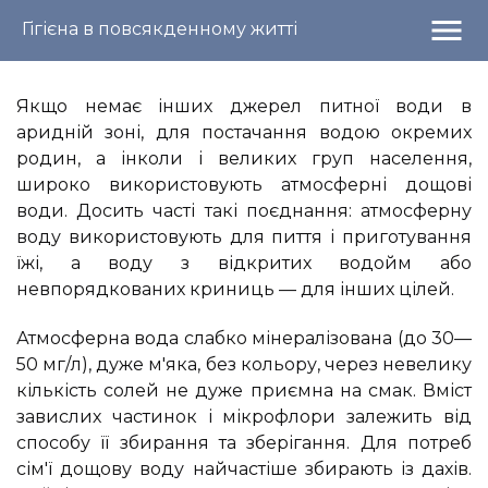
menu
Гігієна в повсякденному житті
Якщо немає інших джерел питної води в
аридній зоні, для постачання водою окремих
родин, а інколи і великих груп населення,
широко використовують атмосферні дощові
води. Досить часті такі поєднання: атмосферну
воду використовують для пиття і приготування
їжі, а воду з відкритих водойм або
невпорядкованих криниць — для інших цілей.
Атмосферна вода слабко мінералізована (до 30—
50 мг/л), дуже м'яка, без кольору, через невелику
кількість солей не дуже приємна на смак. Вміст
завислих частинок і мікрофлори залежить від
способу її збирання та зберігання. Для потреб
сім'ї дощову воду найчастіше збирають із дахів.