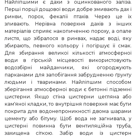
Найліпшими є дахи з оцинкованого заліза.
Перші порції дощової води добре змивають дах і
ринви, порох, фекалії птахів. Через це їх
зливають. Нерівна поверхня дахів з інших
матеріалів сприяє накопиченню пороху, а опале
листя, що зібралося в ринвах, надає воді, яку
збирають, певного кольору і погіршує її смак.
Для збирання великої кількості атмосферної
води в гірській місцевості використовують
водозбірні майданчики, які огороджують
парканами для запобігання забрудненню ґрунту
людьми і тваринами. Найліпшим способом
зберігання атмосферної води є бетонні підземні
цистерни. Якщо стіна цистерни цегляна або
кам'яної кладки, то внутрішня поверхня має бути
покрита для водонепроникності двома шарами
цементу або бітуму. Щоб вода не загнивала, у
цистерні повинна бути вентиляційна труба,
захищена сіткою. Забір води із цистерн