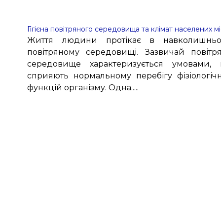
Гігієна повітряного середовища та клімат населених м
Життя людини протікає в навколишнь
повітряному середовищі. Зазвичай повітр
середовище характеризується умовами,
сприяють нормальному перебігу фізіологіч
функцій організму. Одна.....