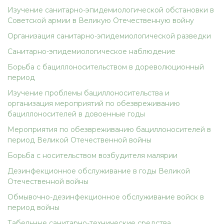
Изучение санитарно-эпидемиологической обстановки в
Советской армии в Великую Отечественную войну
Организация санитарно-эпидемиологической разведки
Санитарно-эпидемиологическое наблюдение
Борьба с бациллоносительством в дореволюционный
период
Изучение проблемы бациллоносительства и
организация мероприятий по обезвреживанию
бациллоносителей в довоенные годы
Мероприятия по обезвреживанию бациллоносителей в
период Великой Отечественной войны
Борьба с носительством возбудителя малярии
Дезинфекционное обслуживание в годы Великой
Отечественной войны
Обмывочно-дезинфекционное обслуживание войск в
период войны
Табельные санитарно-технические средства