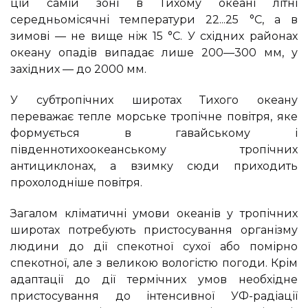
цій самій зоні в Тихому океані літні
середньомісячні температури 22...25 °С, а в
зимові — не вище ніж 15 °С. У східних районах
океану опадів випадає лише 200—300 мм, у
західних — до 2000 мм.
У субтропічних широтах Тихого океану
переважає тепле морське тропічне повітря, яке
формується в гавайському і
південнотихоокеанському тропічних
антициклонах, а взимку сюди приходить
прохолодніше повітря.
Загалом кліматичні умови океанів у тропічних
широтах потребують пристосування організму
людини до дії спекотної сухої або помірно
спекотної, але з великою вологістю погоди. Крім
адаптації до дії термічних умов необхідне
пристосування до інтенсивної УФ-радіації