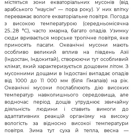
містяться зони екваторіальних мусонів (від
арабського "маусім" — пора року). У них влітку
переважає вологе екваторіальне повітря. Погода
з високою температурою (середньомісячна
25...28 °С), часто хмарна, багато опадів. Узимку
сюди вривається морське тропічне повітря, яке
приносять пасати. Океанічні мусони мають
особливо великий вплив на південь Азії
(Індостан, Індокитай), створюючи тут особливий
клімат, який характеризується дощовим літом. З
мусонними дощами в Індостані випадає опадів
від 1000 до 11 000 мм (біля Гімалаїв) на рік.
Океанічні мусони послаблюють дію високих
температур навколишнього середовища, але
водночас період дощів утруднює звичайну
діяльність людини і ставить вимоги до
адаптативних реакцій організму на високу
вологість за відносно високої температури
повітря. Зима тут суха й тепла, весна —