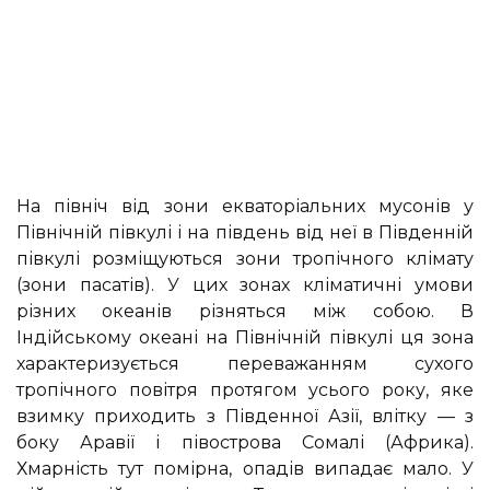
На північ від зони екваторіальних мусонів у
Північній півкулі і на південь від неї в Південній
півкулі розміщуються зони тропічного клімату
(зони пасатів). У цих зонах кліматичні умови
різних океанів різняться між собою. В
Індійському океані на Північній півкулі ця зона
характеризується переважанням сухого
тропічного повітря протягом усього року, яке
взимку приходить з Південної Азії, влітку — з
боку Аравії і півострова Сомалі (Африка).
Хмарність тут помірна, опадів випадає мало. У