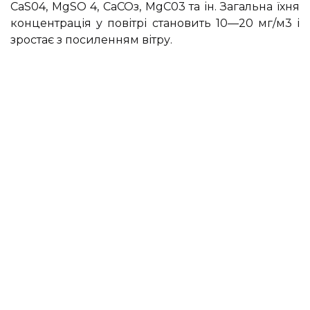
CaS04, MgSO 4, СаСОз, MgC03 та ін. Загальна їхня
концентрація у повітрі становить 10—20 мг/м3 і
зростає з посиленням вітру.