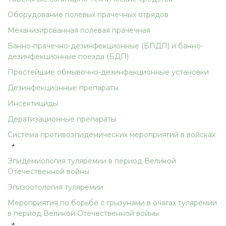
Оборудование полевых прачечных отрядов
Механизированная полевая прачечная
Банно-прачечно-дезинфекционные (БПДП) и банно-
дезинфекционные поезда (БДП)
Простейшие обмывочно-дезинфекционные установки
Дезинфекционные препараты
Инсектициды
Дератизационные препараты
Система противоэпидемических мероприятий в войсках
+
Эпидемиология туляремии в период Великой
Отечественной войны
Эпизоотология туляремии
Мероприятия по борьбе с грызунами в очагах туляремии
в период Великой Отечественной войны
+