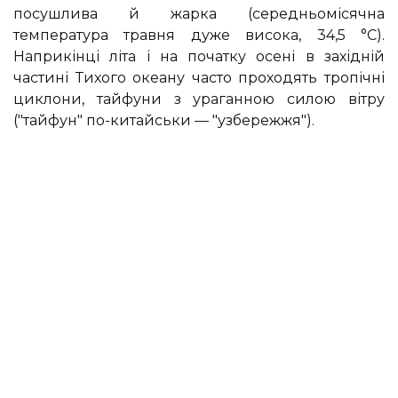
посушлива й жарка (середньомісячна
температура травня дуже висока, 34,5 °С).
Наприкінці літа і на початку осені в західній
частині Тихого океану часто проходять тропічні
циклони, тайфуни з ураганною силою вітру
("тайфун" по-китайськи — "узбережжя").