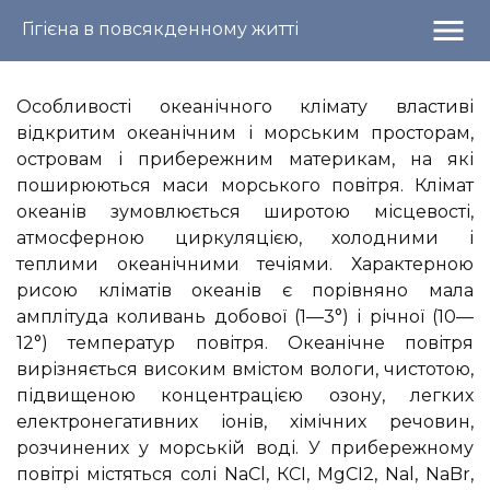
menu
Гігієна в повсякденному житті
Особливості океанічного клімату властиві
відкритим океанічним і морським просторам,
островам і прибережним материкам, на які
поширюються маси морського повітря. Клімат
океанів зумовлюється широтою місцевості,
атмосферною циркуляцією, холодними і
теплими океанічними течіями. Характерною
рисою кліматів океанів є порівняно мала
амплітуда коливань добової (1—3°) і річної (10—
12°) температур повітря. Океанічне повітря
вирізняється високим вмістом вологи, чистотою,
підвищеною концентрацією озону, легких
електронегативних іонів, хімічних речовин,
розчинених у морській воді. У прибережному
повітрі містяться солі NaCl, КСІ, MgCI2, Nal, NaBr,