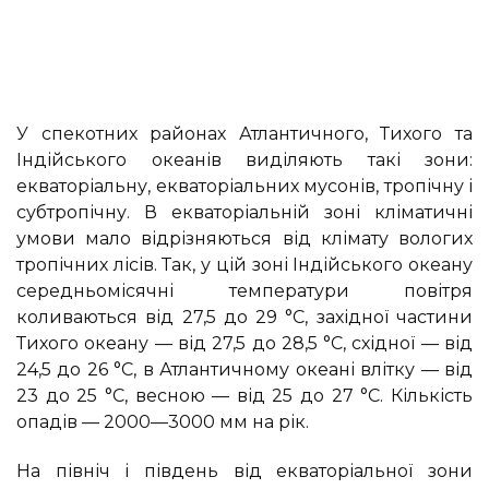
У спекотних районах Атлантичного, Тихого та
Індійського океанів виділяють такі зони:
екваторіальну, екваторіальних мусонів, тропічну і
субтропічну. В екваторіальній зоні кліматичні
умови мало відрізняються від клімату вологих
тропічних лісів. Так, у цій зоні Індійського океану
середньомісячні температури повітря
коливаються від 27,5 до 29 °С, західної частини
Тихого океану — від 27,5 до 28,5 °С, східної — від
24,5 до 26 °С, в Атлантичному океані влітку — від
23 до 25 °С, весною — від 25 до 27 °С. Кількість
опадів — 2000—3000 мм на рік.
На північ і південь від екваторіальної зони