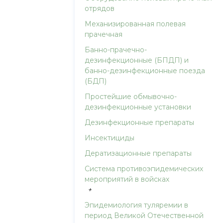
отрядов
Механизированная полевая
прачечная
Банно-прачечно-
дезинфекционные (БПДП) и
банно-дезинфекционные поезда
(БДП)
Простейшие обмывочно-
дезинфекционные установки
Дезинфекционные препараты
Инсектициды
Дератизационные препараты
Система противоэпидемических
мероприятий в войсках
+
Эпидемиология туляремии в
период Великой Отечественной