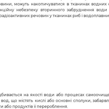
овини, можуть накопичуватися в тканинах водних о
енційну небезпеку вторинного забруднення води
радіоактивних речовин у тканинах риб і водоплавних
дбивається на якості води або процесах самоочи
 вод, що містять кислі або основні сполуки, забарв
 або продуктів її перероблення.