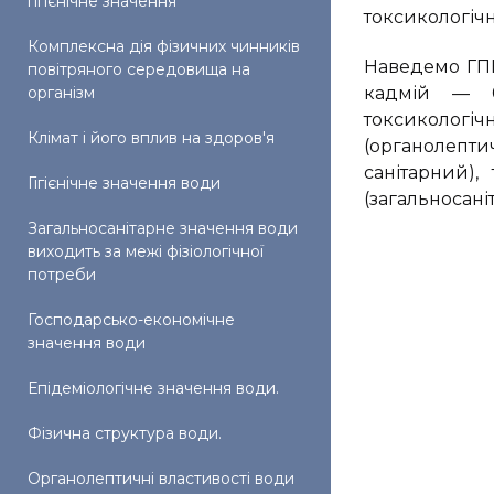
гігієнічне значення
токсикологічн
Комплексна дія фізичних чинників
Наведемо ГПК
повітряного середовища на
організм
кадмій — 0,
токсикологічн
Клімат і його вплив на здоров'я
(органолепти
санітарний),
Гігієнічне значення води
(загальносаніта
Загальносанітарне значення води
виходить за межі фізіологічної
потреби
Господарсько-економічне
значення води
Епідеміологічне значення води.
Фізична структура води.
Органолептичні властивості води