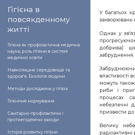
Гігієна в
У багатьох к
повсякденному
захворювань 
житті
Однак у зв'яз
прогресуючою
Гігієна як профілактична медична
добрива) шв
наука, роль гігіени в системі
забруднення.
медичної освіти
Забруднюючи 
Навколишнє середовище та
властивості 
здоров'я. Екологія людини
можуть також
Методи досліджень у гігієні
риби і пригн
процесах с
Гігієнічне нормування
небезпечні 
призвести до г
Санітарно-профілактичні і
протиепідемічні заходи
Велику небе
Історія розвитку гігієни
радіоактивні 