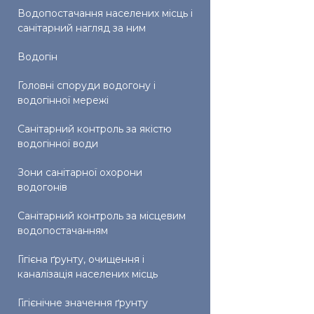
Водопостачання населених місць і
санітарний нагляд за ним
Водогін
Головні споруди водогону і
водогінної мережі
Санітарний контроль за якістю
водогінної води
Зони санітарної охорони
водогонів
Санітарний контроль за місцевим
водопостачанням
Гігієна ґрунту, очищення і
каналізація населених місць
Гігієнічне значення ґрунту