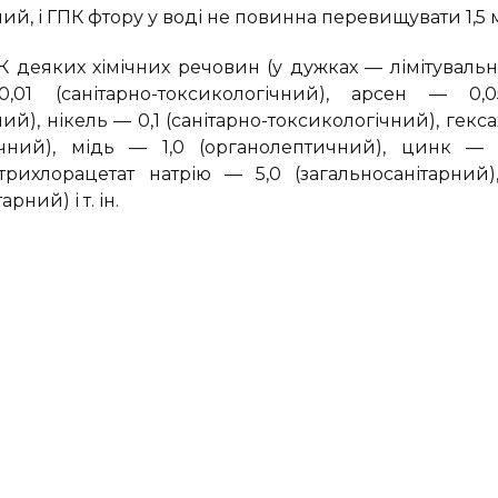
ий, і ГПК фтору у воді не повинна перевищувати 1,5 м
 деяких хімічних речовин (у дужках — лімітувальн
01 (санітарно-токсикологічний), арсен — 0,05
ий), нікель — 0,1 (санітарно-токсикологічний), гекс
чний), мідь — 1,0 (органолептичний), цинк — 1
 трихлорацетат натрію — 5,0 (загальносанітарний)
рний) і т. ін.