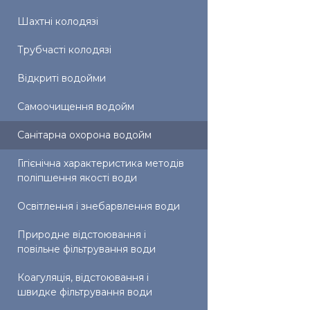
Шахтні колодязі
Трубчасті колодязі
Відкриті водойми
Самоочищення водойм
Санітарна охорона водойм
Гігієнічна характеристика методів
поліпшення якості води
Освітлення і знебарвлення води
Природне відстоювання і
повільне фільтрування води
Коагуляція, відстоювання і
швидке фільтрування води