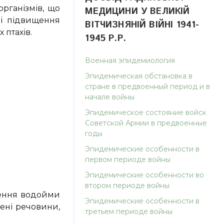
рганізмів, що
МЕДИЦИНИ У ВЕЛИКІЙ
 і підвищення
ВІТЧИЗНЯНІЙ ВІЙНІ 1941-
 птахів.
1945 Р.Р.
Военная эпидемиология
Эпидемическая обстановка в
стране в предвоенный период и в
начале войны
Эпидемическое состояние войск
Советской Армии в предвоенные
годы
Эпидемические особенности в
первом периоде войны
Эпидемические особенности во
втором периоде войны
щення водойми
Эпидемические особенности в
лені речовини,
третьем периоде войны