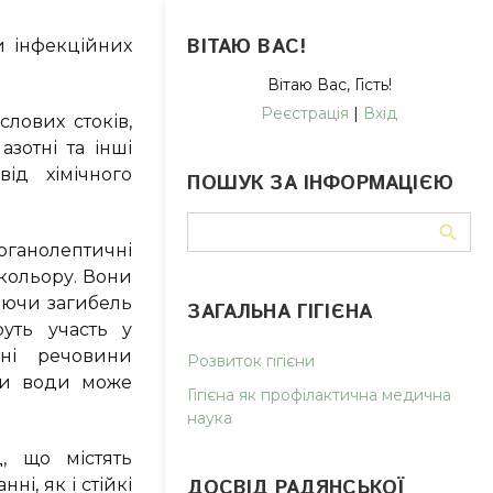
ВІТАЮ ВАС
!
и інфекційних
Вітаю Вас
,
Гість
!
Реєстрація
|
Вхід
слових стоків,
зотні та інші
ід хімічного
ПОШУК ЗА ІНФОРМАЦІЄЮ
рганолептичні
 кольору. Вони
яючи загибель
ЗАГАЛЬНА ГІГІЄНА
руть участь у
чні речовини
Розвиток гігієни
ми води може
Гігієна як профілактична медична
наука
, що містять
і, як і стійкі
ДОСВІД РАДЯНСЬКОЇ