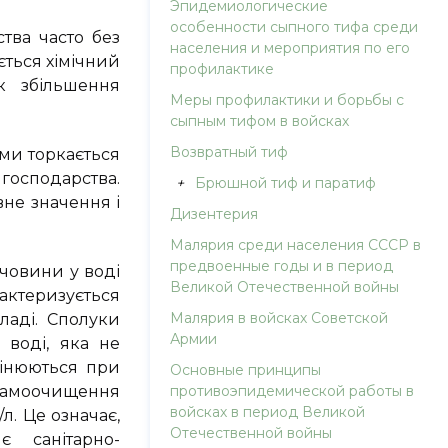
Эпидемиологические
особенности сыпного тифа среди
тва часто без
населения и мероприятия по его
ється хімічний
профилактике
к збільшення
Меры профилактики и борьбы с
сыпным тифом в войсках
Возвратный тиф
ми торкається
 господарства.
+
Брюшной тиф и паратиф
не значення і
Дизентерия
Малярия среди населения СССР в
предвоенные годы и в период
ечовини у воді
Великой Отечественной войны
актеризується
Малярия в войсках Советской
аді. Сполуки
Армии
 воді, яка не
мінюються при
Основные принципы
самоочищення
противоэпидемической работы в
войсках в период Великой
л. Це означає,
Отечественной войны
 санітарно-