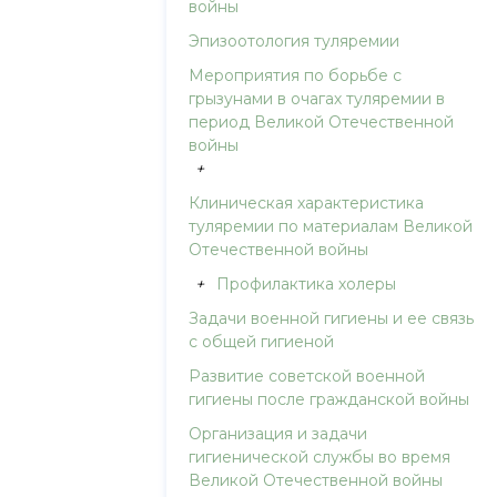
войны
Эпизоотология туляремии
Мероприятия по борьбе с
грызунами в очагах туляремии в
период Великой Отечественной
войны
+
Клиническая характеристика
туляремии по материалам Великой
Отечественной войны
+
Профилактика холеры
Задачи военной гигиены и ее связь
с общей гигиеной
Развитие советской военной
гигиены после гражданской войны
Организация и задачи
гигиенической службы во время
Великой Отечественной войны