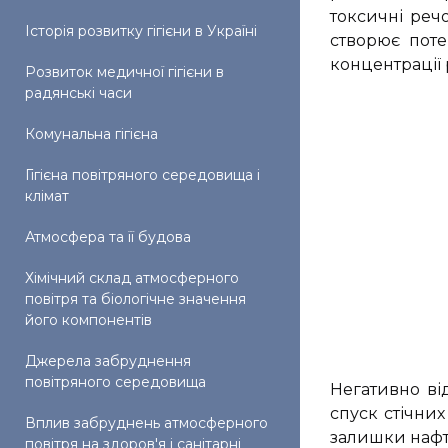
токсичні реч
Історія розвитку гігієни в Україні
створює пот
концентрації 
Розвиток медичної гігієни в
радянські часи
Комунальна гігієна
Гігієна повітряного середовища і
клімат
Атмосфера та її будова
Хімічний склад атмосферного
повітря та біологічне значення
його компонентів
Джерела забруднення
повітряного середовища
Негативно ві
спуск стічних
Вплив забруднень атмосферного
залишки нафти
повітря на здоров'я і санітарні