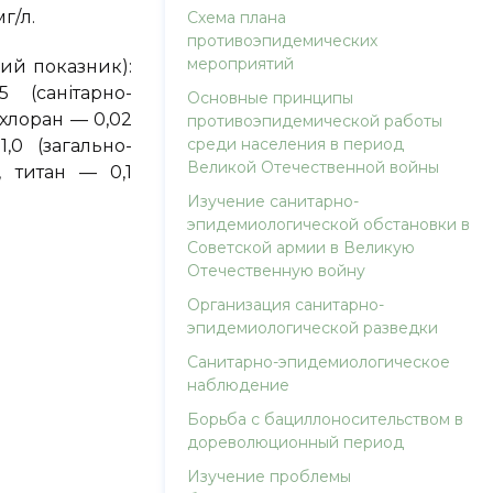
г/л.
Схема плана
противоэпидемических
мероприятий
ий показник):
 (санітарно-
Основные принципы
ахлоран — 0,02
противоэпидемической работы
среди населения в период
,0 (загально-
Великой Отечественной войны
, титан — 0,1
Изучение санитарно-
эпидемиологической обстановки в
Советской армии в Великую
Отечественную войну
Организация санитарно-
эпидемиологической разведки
Санитарно-эпидемиологическое
наблюдение
Борьба с бациллоносительством в
дореволюционный период
Изучение проблемы