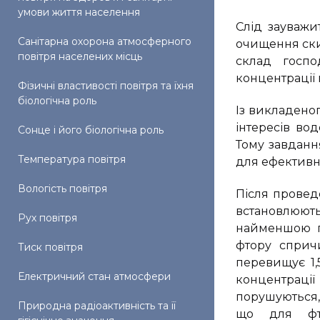
умови життя населення
Слід зауважи
Санітарна охорона атмосферного
очищення скид
повітря населених місць
склад госпо
концентрації 
Фізичні властивості повітря та їхня
біологічна роль
Із викладено
інтересів во
Сонце і його біологічна роль
Тому завданн
Температура повітря
для ефективно
Вологість повітря
Після проведе
встановлюють
Рух повітря
найменшою п
фтору сприч
Тиск повітря
перевищує 1,
Електричний стан атмосфери
концентраці
порушуються,
Природна радіоактивність та її
що для фто