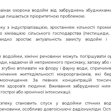
раїнах охорона водойм від забруднень збудникам
ще лишається пріоритетною проблемою.
ку з індустріалізацією, зростанням кількості проми
 хімізацією сільського господарства (пестициди, а
идко зростає актуальність захисту водойм і в
водойми, хімічні речовини можуть погіршувати о
води, надаючи їй неприємного присмаку, запаху або
 згубно впливати на флору і фауну води, спричин
ічення життєдіяльності мікроорганізмів, які бе
амоочищення. За певних концентрацій токси
для здоров'я людини. Вживання забрудненої ни
острої або хронічної інтоксикації.
зпеку становить спуск у водойми стічних вод
речовини, особливо довгоіснуючі радіонукліди. Останн