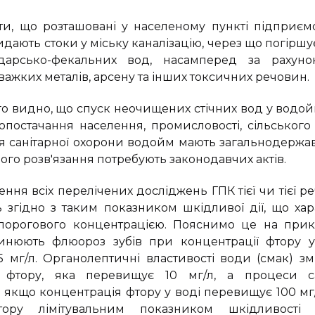
ти, що розташовані у населеному пункті підприємс
ають стоки у міську каналізацію, через що погіршу
дарсько-фекальних вод, насамперед за рахуно
важких металів, арсену та інших токсичних речовин.
го видно, що спуск неочищених стічних вод у водой
допостачання населення, промисловості, сільського
я санітарної охорони водойм мають загальнодержав
го розв'язання потребують законодавчих актів.
ння всіх перелічених досліджень ГПК тієї чи тієї р
 згідно з таким показником шкідливої дії, що хар
орогового концентрацією. Пояснимо це на прикл
инюють флюороз зубів при концентрації фтору у
5 мг/л. Органолептичні властивості води (смак) з
ї фтору, яка перевищує 10 мг/л, а процеси 
 якщо концентрація фтору у воді перевищує 100 мг/
ру лімітувальним показником шкідливості є