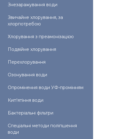
Знезаражування води
Звичайне хлорування, за
хлорпотребою
Хлорування з преамонізацією
Подвійне хлорування
Перехлорування
Озонування води
Опромінення води УФ-промінням
Кип'ятіння води
Бактеріальні фільтри
Спеціальні методи поліпшення
води