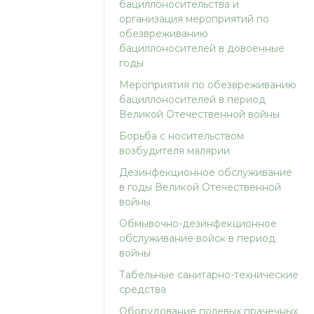
бациллоносительства и
организация мероприятий по
обезвреживанию
бациллоносителей в довоенные
годы
Мероприятия по обезвреживанию
бациллоносителей в период
Великой Отечественной войны
Борьба с носительством
возбудителя малярии
Дезинфекционное обслуживание
в годы Великой Отечественной
войны
Обмывочно-дезинфекционное
обслуживание войск в период
войны
Табельные санитарно-технические
средства
Оборудование полевых прачечных