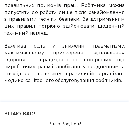
правильних прийомів праці. Робітника можна
допустити до роботи лише після ознайомлення
з правилами техніки безпеки. За дотриманням
цих правил потрібно здійснювати щоденний
технічний нагляд.
Важлива роль у зниженні травматизму,
максимальному прискоренні відновлення
здоров'я і працездатності потерпілих від
виробничих травм і запобіганні ускладненням та
інвалідності належить правильній організації
медико-санітарного обслуговування робітників.
ВІТАЮ ВАС
!
Вітаю Вас
,
Гість
!