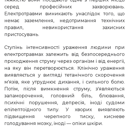
серед професійних захворювань.
Електротравми виникають унаслідок того, що
немає заземлення, недотримання технічних
правил, невикористання захисних
пристосувань.
Ступінь інтенсивності ураження людини при
електротравмах залежить від безпосереднього
проходження струму через організм і від енергії,
на яку він перетворюється. Клінічно ураження
виявляється у вигляді тетанічного скорочення
м'язів, яке утруднює дихання, і сильного болю.
Потім, після вимкнення струму, з'являються
запаморочення, головний біль, блювання,
психічні порушення, депресія, іноді судоми
епілептоїдного типу. У хворих виявляють
підвищення черепного тиску, кисневе
голодування мозку, іноді — опіки шкіри.