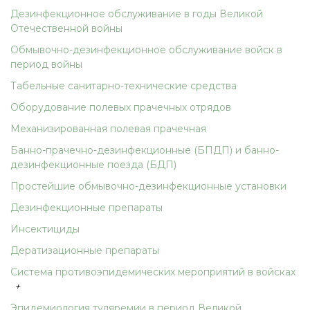
Дезинфекционное обслуживание в годы Великой
Отечественной войны
Обмывочно-дезинфекционное обслуживание войск в
период войны
Табельные санитарно-технические средства
Оборудование полевых прачечных отрядов
Механизированная полевая прачечная
Банно-прачечно-дезинфекционные (БПДП) и банно-
дезинфекционные поезда (БДП)
Простейшие обмывочно-дезинфекционные установки
Дезинфекционные препараты
Инсектициды
Дератизационные препараты
Система противоэпидемических мероприятий в войсках
+
Эпидемиология туляремии в период Великой