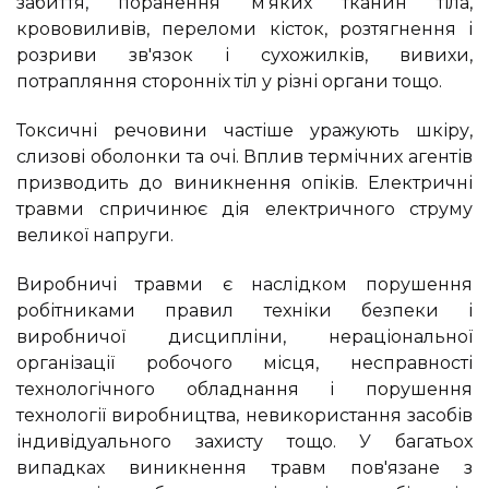
забиття, поранення м'яких тканин тіла,
крововиливів, переломи кісток, розтягнення і
розриви зв'язок і сухожилків, вивихи,
потрапляння сторонніх тіл у різні органи тощо.
Токсичні речовини частіше уражують шкіру,
слизові оболонки та очі. Вплив термічних агентів
призводить до виникнення опіків. Електричні
травми спричинює дія електричного струму
великої напруги.
Виробничі травми є наслідком порушення
робітниками правил техніки безпеки і
виробничої дисципліни, нераціональної
організації робочого місця, несправності
технологічного обладнання і порушення
технології виробництва, невикористання засобів
індивідуального захисту тощо. У багатьох
випадках виникнення травм пов'язане з