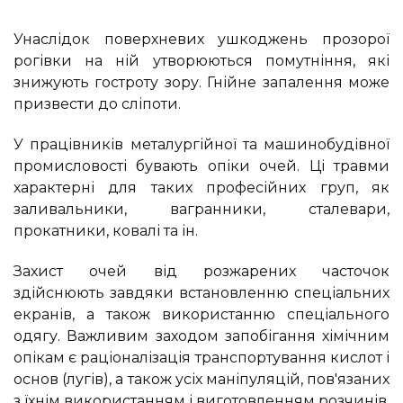
Унаслідок поверхневих ушкоджень прозорої
рогівки на ній утворюються помутніння, які
знижують гостроту зору. Гнійне запалення може
призвести до сліпоти.
У працівників металургійної та машинобудівної
промисловості бувають опіки очей. Ці травми
характерні для таких професійних груп, як
заливальники, вагранники, сталевари,
прокатники, ковалі та ін.
Захист очей від розжарених часточок
здійснюють завдяки встановленню спеціальних
екранів, а також використанню спеціального
одягу. Важливим заходом запобігання хімічним
опікам є раціоналізація транспортування кислот і
основ (лугів), а також усіх маніпуляцій, пов'язаних
з їхнім використанням і виготовленням розчинів.