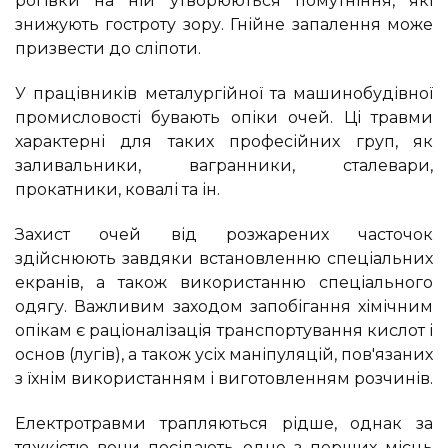
рогівки на ній утворюються помутніння, які
знижують гостроту зору. Гнійне запалення може
призвести до сліпоти.
У працівників металургійної та машинобудівної
промисловості бувають опіки очей. Ці травми
характерні для таких професійних груп, як
заливальники, вагранники, сталевари,
прокатники, ковалі та ін.
Захист очей від розжарених часточок
здійснюють завдяки встановленню спеціальних
екранів, а також використанню спеціального
одягу. Важливим заходом запобігання хімічним
опікам є раціоналізація транспортування кислот і
основ (лугів), а також усіх маніпуляцій, пов'язаних
з їхнім використанням і виготовленням розчинів.
Електротравми трапляються рідше, однак за
тяжкістю вони посідають одне з перших місць