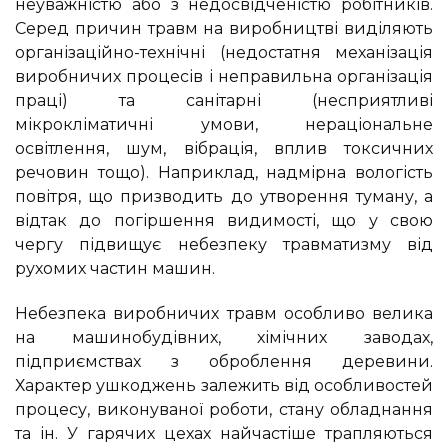
неуважністю або з недосвідченістю робітників.
Серед причин травм на виробництві виділяють
організаційно-технічні (недостатня механізація
виробничих процесів і неправильна організація
праці) та санітарні (несприятливі
мікрокліматичні умови, нераціональне
освітлення, шум, вібрація, вплив токсичних
речовин тощо). Наприклад, надмірна вологість
повітря, що призводить до утворення туману, а
відтак до погіршення видимості, що у свою
чергу підвищує небезпеку травматизму від
рухомих частин машин.
Небезпека виробничих травм особливо велика
на машинобудівних, хімічних заводах,
підприємствах з оброблення деревини.
Характер ушкоджень залежить від особливостей
процесу, виконуваної роботи, стану обладнання
та ін. У гарячих цехах найчастіше трапляються