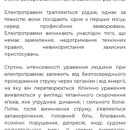
Електротравми трапляються рідше, однак за
тяжкістю вони посідають одне з перших місць
серед професійних захворювань.
Електротравми виникають унаслідок того, що
немає заземлення, недотримання технічних
правил, невикористання захисних
пристосувань.
Ступінь інтенсивності ураження людини при
електротравмах залежить від безпосереднього
проходження струму через організм і від енергії,
на яку він перетворюється. Клінічно ураження
виявляється у вигляді тетанічного скорочення
м'язів, яке утруднює дихання, і сильного болю.
Потім, після вимкнення струму, з'являються
запаморочення, головний біль, блювання,
психічні порушення, депресія, іноді судоми
епілептоїдного типу. У хворих виявляють