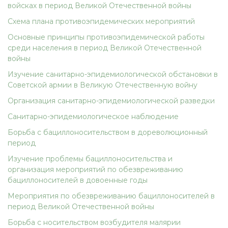
войсках в период Великой Отечественной войны
Схема плана противоэпидемических мероприятий
Основные принципы противоэпидемической работы
среди населения в период Великой Отечественной
войны
Изучение санитарно-эпидемиологической обстановки в
Советской армии в Великую Отечественную войну
Организация санитарно-эпидемиологической разведки
Санитарно-эпидемиологическое наблюдение
Борьба с бациллоносительством в дореволюционный
период
Изучение проблемы бациллоносительства и
организация мероприятий по обезвреживанию
бациллоносителей в довоенные годы
Мероприятия по обезвреживанию бациллоносителей в
период Великой Отечественной войны
Борьба с носительством возбудителя малярии