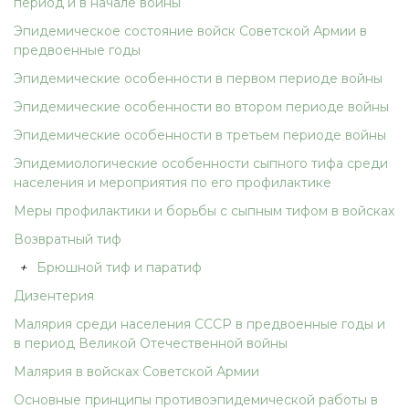
период и в начале войны
Эпидемическое состояние войск Советской Армии в
предвоенные годы
Эпидемические особенности в первом периоде войны
Эпидемические особенности во втором периоде войны
Эпидемические особенности в третьем периоде войны
Эпидемиологические особенности сыпного тифа среди
населения и мероприятия по его профилактике
Меры профилактики и борьбы с сыпным тифом в войсках
Возвратный тиф
+
Брюшной тиф и паратиф
Дизентерия
Малярия среди населения СССР в предвоенные годы и
в период Великой Отечественной войны
Малярия в войсках Советской Армии
Основные принципы противоэпидемической работы в